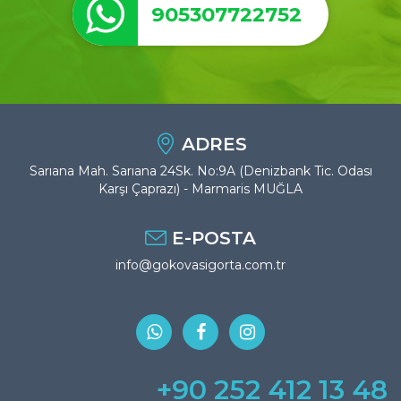
905307722752
ADRES
Sarıana Mah. Sarıana 24Sk. No:9A (Denizbank Tic. Odası
Karşı Çaprazı) - Marmaris MUĞLA
E-POSTA
info@gokovasigorta.com.tr
+90 252 412 13 48