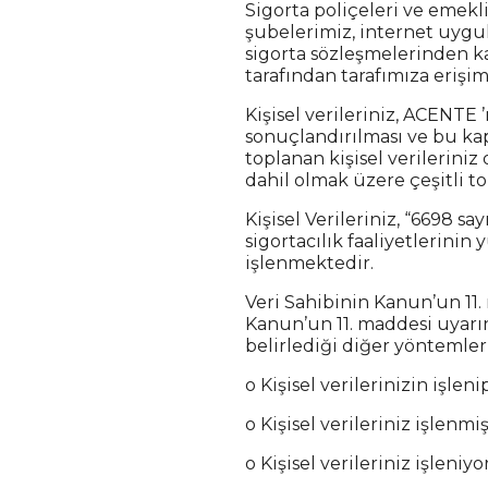
Sigorta poliçeleri ve emeklil
şubelerimiz, internet uygu
sigorta sözleşmelerinden k
tarafından tarafımıza erişi
Kişisel verileriniz, ACENTE 
sonuçlandırılması ve bu ka
toplanan kişisel verilerini
dahil olmak üzere çeşitli t
Kişisel Verileriniz, “6698 s
sigortacılık faaliyetlerinin
işlenmektedir.
Veri Sahibinin Kanun’un 11.
Kanun’un 11. maddesi uyarınc
belirlediği diğer yöntemle
o Kişisel verilerinizin işle
o Kişisel verileriniz işlenmi
o Kişisel verileriniz işleniyor