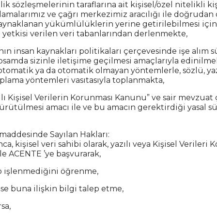
ik sözleşmelerinin taraflarına ait kişisel/özel nitelikli ki
lamalarımız ve çağrı merkezimiz aracılığı ile doğrudan
aynaklanan yükümlülüklerin yerine getirilebilmesi iç
m yetkisi verilen veri tabanlarından derlenmekte,
’nın insan kaynakları politikaları çerçevesinde işe alım 
psamda sizinle iletişime geçilmesi amaçlarıyla edinilm
z otomatik ya da otomatik olmayan yöntemlerle, sözlü, ya
oplama yöntemleri vasıtasıyla toplanmakta,
ayılı Kişisel Verilerin Korunması Kanunu” ve sair mevzua
 yürütülmesi amacı ile ve bu amacın gerektirdiği yasal sür
 maddesinde Sayılan Hakları:
a, kişisel veri sahibi olarak, yazılı veya Kişisel Verile
rle ACENTE ’ye başvurarak,
nip işlenmediğini öğrenme,
şse buna ilişkin bilgi talep etme,
sa,