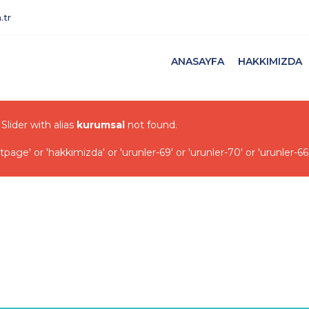
.tr
ANASAYFA
HAKKIMIZDA
 Slider with alias
kurumsal
not found.
ge' or 'hakkimizda' or 'urunler-69' or 'urunler-70' or 'urunler-66'