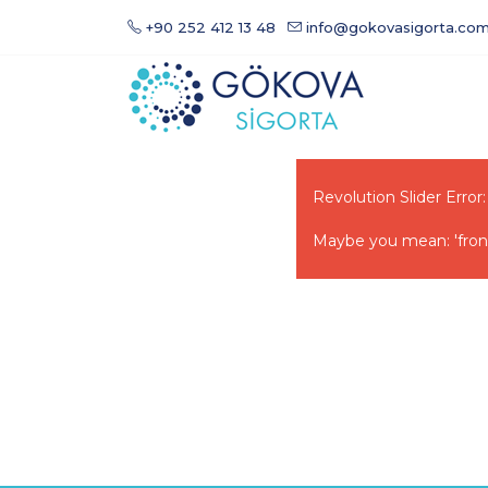
+90 252 412 13 48
info@gokovasigorta.com
Revolution Slider Error:
Maybe you mean: 'frontpa