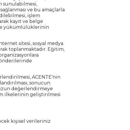
n sunulabilmesi,
n sağlanması ve bu amaçlarla
dilebilmesi, işlem
arak kayıt ve belge
me yükümlülüklerinin
nternet sitesi, sosyal medya
larak toplanmaktadır. Eğitim,
organizasyonlara
gönderilerinde
erlendirilmesi, ACENTE’nin
çlandırılması, sonucun
nuzun değerlendirmeye
 ilkelerinin geliştirilmesi
ek kişisel verileriniz