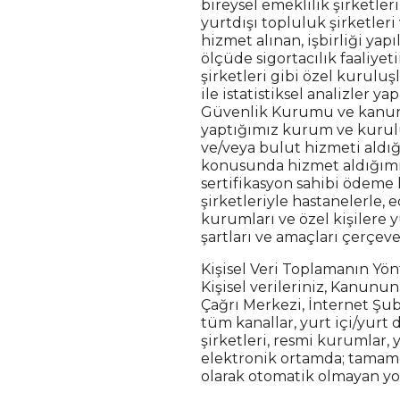
bireysel emeklilik şirketleri
yurtdışı topluluk şirketler
hizmet alınan, işbirliği yap
ölçüde sigortacılık faaliyet
şirketleri gibi özel kuruluş
ile istatistiksel analizler 
Güvenlik Kurumu ve kanunen
yaptığımız kurum ve kuruluş
ve/veya bulut hizmeti aldığı
konusunda hizmet aldığımız 
sertifikasyon sahibi ödeme ku
şirketleriyle hastanelerle, 
kurumları ve özel kişilere y
şartları ve amaçları çerçeve
Kişisel Veri Toplamanın Yö
Kişisel verileriniz, Kanunu
Çağrı Merkezi, İnternet Şubes
tüm kanallar, yurt içi/yurt d
şirketleri, resmi kurumlar, y
elektronik ortamda; tamame
olarak otomatik olmayan yol