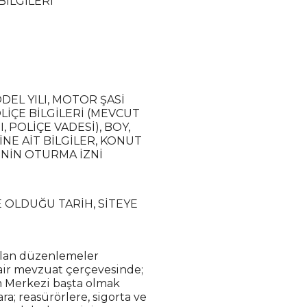
BİLGİLERİ
ODEL YILI, MOTOR ŞASİ
OLİÇE BİLGİLERİ (MEVCUT
 POLİÇE VADESİ), BOY,
NE AİT BİLGİLER, KONUT
ŞİNİN OTURMA İZNİ
 OLDUĞU TARİH, SİTEYE
 alan düzenlemeler
 sair mevzuat çerçevesinde;
m Merkezi başta olmak
a; reasürörlere, sigorta ve