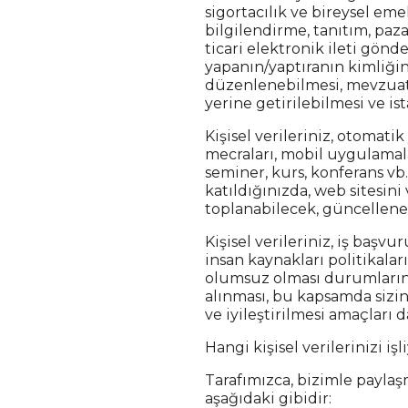
sigortacılık ve bireysel em
bilgilendirme, tanıtım, paz
ticari elektronik ileti gönd
yapanın/yaptıranın kimliğini
düzenlenebilmesi, mevzuat
yerine getirilebilmesi ve ist
Kişisel verileriniz, otomati
mecraları, mobil uygulamalar
seminer, kurs, konferans v
katıldığınızda, web sitesini
toplanabilecek, güncellene
Kişisel verileriniz, iş baş
insan kaynakları politikala
olumsuz olması durumları
alınması, bu kapsamda sizin
ve iyileştirilmesi amaçları d
Hangi kişisel verilerinizi iş
Tarafımızca, bizimle paylaş
aşağıdaki gibidir: