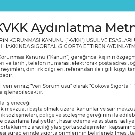
KVKK Aydınlatma Metn
LERİN KORUNMASI KANUNU (“KVKK”) USUL VE ESASLARI 
I HAKKINDA SİGORTALI/SİGORTA ETTİREN AYDINLAT
in Korunması Kanunu (“Kanun”) gereğince, kişinin özgeçmi
eri ve tarihi, telefon numarası, elektronik posta adresi
deneyimleri, din, ırk bilgileri, referansları ile ilgili kişiyi 
dadır.
 verileriniz; “Veri Sorumlusu” olarak “Gökova Sigorta ”,
 işlenebilecektir.
la işleneceği:
acılık mevzuatı başta olmak üzere, kanunlar ve sair mevz
ilik sözleşmeleri, poliçe ve sözleşme gereğinin ifa edile
 ve pazarlama faaliyetleri, hasar ödeme ve asistans faaliy
iş ortaklarımız aracılığıyla sigorta sözleşmeleri kapsamın
si süreçlerinde sigorta primlerinin belirlenebilmesi, tah