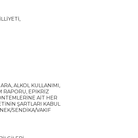
LLİYETİ,
ARA, ALKOL KULLANIMI,
M RAPORU, EPİKRİZ
YÖNTEMLERİNE AİT HER
ETİNİN ŞARTLARI KABUL
RNEK/SENDİKA/VAKIF