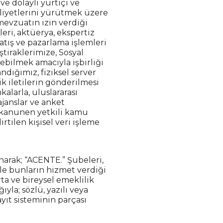
ve dolaylı yurtiçi ve
aaliyetlerini yürütmek üzere
 mevzuatın izin verdiği
leri, aktüerya, ekspertiz
satış ve pazarlama işlemleri
ştiraklerimize, Sosyal
bilmek amacıyla işbirliği
dığımız, fiziksel server
ik iletilerin gönderilmesi
alarla, uluslararası
ajanslar ve anket
a, kanunen yetkili kamu
rtilen kişisel veri işleme
narak; “ACENTE.” Şubeleri,
 ile bunların hizmet verdiği
rta ve bireysel emeklilik
ıyla; sözlü, yazılı veya
ıt sisteminin parçası