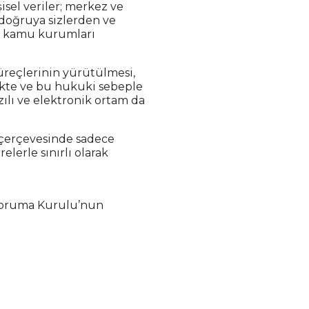
şisel veriler; merkez ve
 doğruya sizlerden ve
in kamu kurumları
süreçlerinin yürütülmesi,
ekte ve bu hukuki sebeple
zılı ve elektronik ortam da
t çerçevesinde sadece
elerle sınırlı olarak
ri Koruma Kurulu’nun