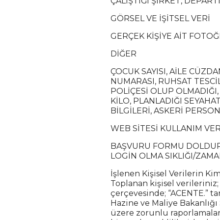
ÇALIŞTIĞI ŞİRKET, DEPARTM
GÖRSEL VE İŞİTSEL VERİ
GERÇEK KİŞİYE AİT FOTOĞ
DİĞER
ÇOCUK SAYISI, AİLE CÜZDA
NUMARASI, RUHSAT TESCİL 
POLİÇESİ OLUP OLMADIĞI,
KİLO, PLANLADIĞI SEYAHA
BİLGİLERİ, ASKERİ PERSON
WEB SİTESİ KULLANIM VER
BAŞVURU FORMU DOLDURULM
LOGİN OLMA SIKLIĞI/ZAMA
İşlenen Kişisel Verilerin Ki
Toplanan kişisel verilerini
çerçevesinde; “ACENTE.” tar
Hazine ve Maliye Bakanlığı
üzere zorunlu raporlamaları