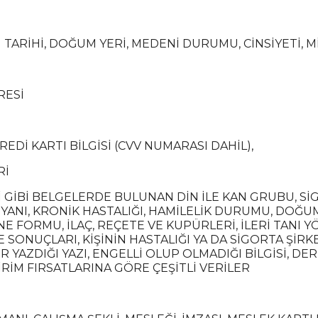
 TARİHİ, DOĞUM YERİ, MEDENİ DURUMU, CİNSİYETİ, Mİ
RESİ
REDİ KARTI BİLGİSİ (CVV NUMARASI DAHİL),
Rİ
 GİBİ BELGELERDE BULUNAN DİN İLE KAN GRUBU, SİG
BEYANI, KRONİK HASTALIĞI, HAMİLELİK DURUMU, DOĞU
 FORMU, İLAÇ, REÇETE VE KUPÜRLERİ, İLERİ TANI 
E SONUÇLARI, KİŞİNİN HASTALIĞI YA DA SİGORTA ŞİRK
 YAZDIĞI YAZI, ENGELLİ OLUP OLMADIĞI BİLGİSİ, DE
İRİM FIRSATLARINA GÖRE ÇEŞİTLİ VERİLER