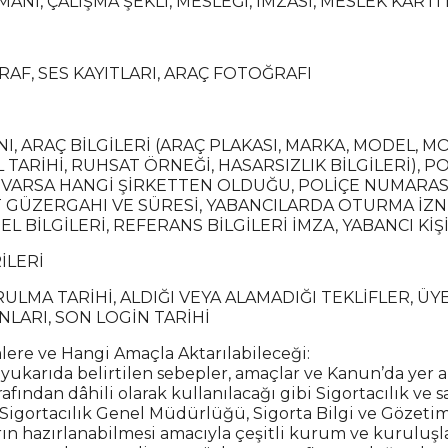
ANI, ÇALIŞMA ŞEKLİ, MESLEĞİ, İMZASI, MESLEK KARTI 
RAF, SES KAYITLARI, ARAÇ FOTOĞRAFI
NI, ARAÇ BİLGİLERİ (ARAÇ PLAKASI, MARKA, MODEL, M
TARİHİ, RUHSAT ÖRNEĞİ, HASARSIZLIK BİLGİLERİ), P
 VARSA HANGİ ŞİRKETTEN OLDUĞU, POLİÇE NUMARASI,
T GÜZERGAHI VE SÜRESİ, YABANCILARDA OTURMA İZNİ
EL BİLGİLERİ, REFERANS BİLGİLERİ İMZA, YABANCI Kİ
İLERİ
A TARİHİ, ALDIĞI VEYA ALAMADIĞI TEKLİFLER, ÜYE
NLARI, SON LOGİN TARİHİ
mlere ve Hangi Amaçla Aktarılabileceği:
z; yukarıda belirtilen sebepler, amaçlar ve Kanun’da yer
afından dâhili olarak kullanılacağı gibi Sigortacılık ve
 Sigortacılık Genel Müdürlüğü, Sigorta Bilgi ve Gözeti
n hazırlanabilmesi amacıyla çeşitli kurum ve kuruluşlar