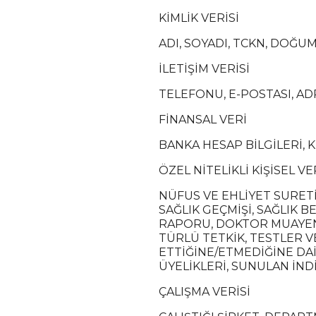
KİMLİK VERİSİ
ADI, SOYADI, TCKN, DOĞUM
İLETİŞİM VERİSİ
TELEFONU, E-POSTASI, AD
FİNANSAL VERİ
BANKA HESAP BİLGİLERİ, K
ÖZEL NİTELİKLİ KİŞİSEL VE
NÜFUS VE EHLİYET SURETİ
SAĞLIK GEÇMİŞİ, SAĞLIK 
RAPORU, DOKTOR MUAYENE
TÜRLÜ TETKİK, TESTLER V
ETTİĞİNE/ETMEDİĞİNE DAİR
ÜYELİKLERİ, SUNULAN İND
ÇALIŞMA VERİSİ