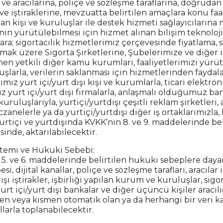
 ve aracılarına, poliçe ve sözleşme taraflarına, doğrudan 
i ve iştiraklerine, mevzuatta belirtilen amaçlara konu f
ılan kişi ve kuruluşlar ile destek hizmeti sağlayıcılarına
inin yürütülebilmesi için hizmet alınan bilişim teknoloji
lara; sigortacılık hizmetlerimiz çerçevesinde fiyatlama, 
yapmak üzere Sigorta Şirketlerine, Şubelerimize ve diğer i
 yetkili diğer kamu kurumları, faaliyetlerimizi yürüte
larla, verilerin saklanması için hizmetlerinden faydalan
mız yurt içi/yurt dışı kişi ve kurumlarla, ticari elektron
yurt içi/yurt dışı firmalarla, anlaşmalı olduğumuz bank
ruluşlarıyla, yurtiçi/yurtdışı çeşitli reklam şirketleri, 
eczanelerle ya da yurtiçi/yurtdışı diğer iş ortaklarımızl
urtiçi ve yurtdışında KVKK’nın 8. ve 9. maddelerinde beli
sinde, aktarılabilecektir.
ntemi ve Hukuki Sebebi:
n 5. ve 6. maddelerinde belirtilen hukuki sebeplere daya
i, dijital kanallar, poliçe ve sözleşme tarafları, aracılar
ışı iştirakler, işbirliği yapılan kurum ve kuruluşlar, sigo
urt içi/yurt dışı bankalar ve diğer üçüncü kişiler aracılığ
n veya kısmen otomatik olan ya da herhangi bir veri kay
larla toplanabilecektir.