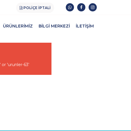
POLIÇE İPTALI
ÜRÜNLERIMIZ
BILGI MERKEZI
İLETIŞIM
 or 'urunler-63'