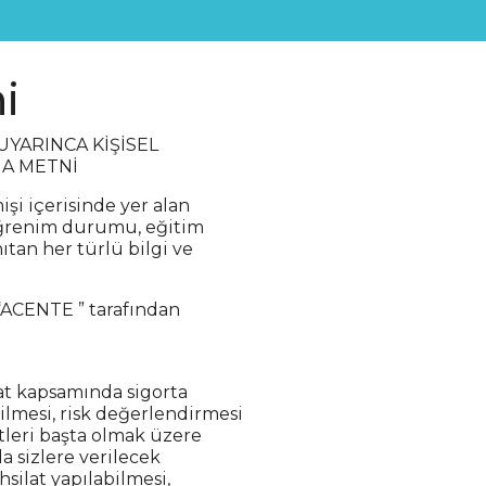
i
UYARINCA KİŞİSEL
MA METNİ
şi içerisinde yer alan
, öğrenim durumu, eğitim
tanıtan her türlü bilgi ve
 “ACENTE ” tarafından
uat kapsamında sigorta
bilmesi, risk değerlendirmesi
etleri başta olmak üzere
da sizlere verilecek
silat yapılabilmesi,