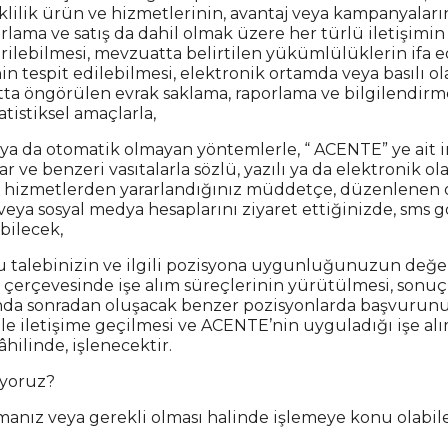
eklilik ürün ve hizmetlerinin, avantaj veya kampanyaları
arlama ve satış da dahil olmak üzere her türlü iletişimi
erilebilmesi, mevzuatta belirtilen yükümlülüklerin ifa e
n tespit edilebilmesi, elektronik ortamda veya basılı ol
ta öngörülen evrak saklama, raporlama ve bilgilendir
atistiksel amaçlarla,
k ya da otomatik olmayan yöntemlerle, “ ACENTE” ye ait i
 ve benzeri vasıtalarla sözlü, yazılı ya da elektronik o
b. hizmetlerden yararlandığınız müddetçe, düzenlenen 
 veya sosyal medya hesaplarını ziyaret ettiğinizde, sms 
bilecek,
vuru talebinizin ve ilgili pozisyona uygunluğunuzun değ
rı çerçevesinde işe alım süreçlerinin yürütülmesi, sonu
nda sonradan oluşacak benzer pozisyonlarda başvuru
le iletişime geçilmesi ve ACENTE’nin uyguladığı işe alım
âhilinde, işlenecektir.
liyoruz?
manız veya gerekli olması halinde işlemeye konu olabilec