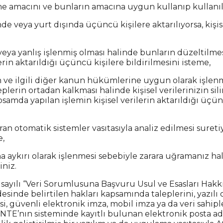
enme amacını ve bunların amacına uygun kullanıp kullan
inde veya yurt dışında üçüncü kişilere aktarılıyorsa, kişis
ik veya yanlış işlenmiş olması halinde bunların düzeltil
erin aktarıldığı üçüncü kişilere bildirilmesini isteme,
un ve ilgili diğer kanun hükümlerine uygun olarak işle
plerin ortadan kalkması halinde kişisel verilerinizin sil
amda yapılan işlemin kişisel verilerin aktarıldığı üçünc
ran otomatik sistemler vasıtasıyla analiz edilmesi suret
e,
na aykırı olarak işlenmesi sebebiyle zarara uğramanız hal
iniz.
6 sayılı “Veri Sorumlusuna Başvuru Usul ve Esasları Hakk
esinde belirtilen hakları kapsamında taleplerini, yazılı o
si, güvenli elektronik imza, mobil imza ya da veri sahip
NTE’nın sisteminde kayıtlı bulunan elektronik posta ad