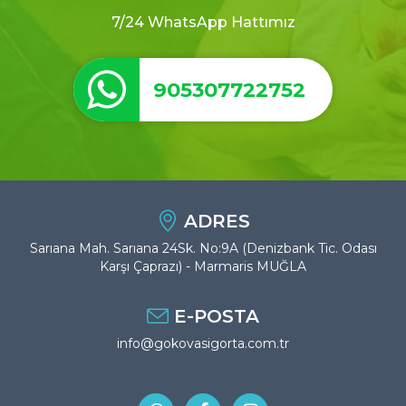
7/24 WhatsApp Hattımız
905307722752
ADRES
Sarıana Mah. Sarıana 24Sk. No:9A (Denizbank Tic. Odası
Karşı Çaprazı) - Marmaris MUĞLA
E-POSTA
info@gokovasigorta.com.tr