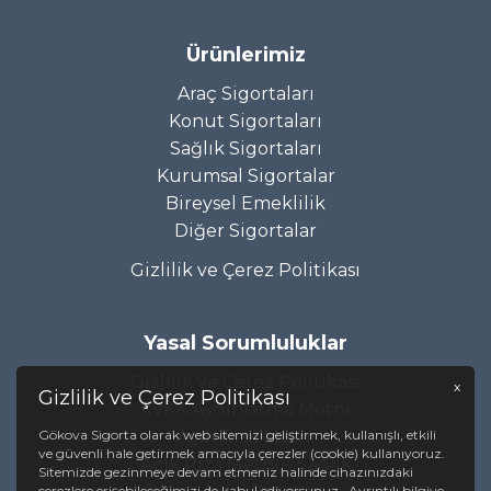
Ürünlerimiz
Araç Sigortaları
Konut Sigortaları
Sağlık Sigortaları
Kurumsal Sigortalar
Bireysel Emeklilik
Diğer Sigortalar
Gizlilik ve Çerez Politikası
Yasal Sorumluluklar
Gizlilik ve Çerez Politikası
x
Gizlilik ve Çerez Politikası
KVKK Aydınlatma Metni
Gökova Sigorta olarak web sitemizi geliştirmek, kullanışlı, etkili
Açık Rıza Metni
ve güvenli hale getirmek amacıyla çerezler (cookie) kullanıyoruz.
Açık Rıza Metni – Sağlık
Sitemizde gezinmeye devam etmeniz halinde cihazınızdaki
çerezlere erişebileceğimizi de kabul ediyorsunuz. Ayrıntılı bilgiye