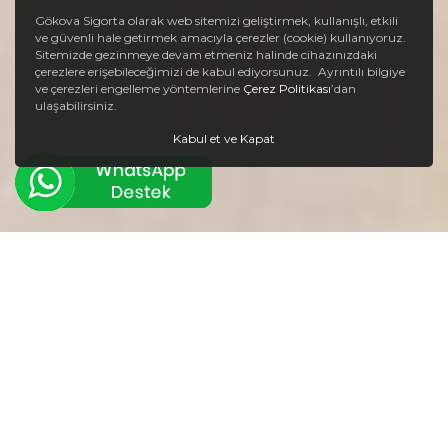
Gökova Sigorta olarak web sitemizi geliştirmek, kullanışlı, etkili
ve güvenli hale getirmek amacıyla çerezler (cookie) kullanıyoruz.
Sitemizde gezinmeye devam etmeniz halinde cihazınızdaki
çerezlere erişebileceğimizi de kabul ediyorsunuz. Ayrıntılı bilgiye
ve çerezleri engelleme yöntemlerine
Çerez Politikası
’dan
ulaşabilirsiniz.
Kabul et ve Kapat
ARAÇ SIGORTALARI
KONUT
SIGORTALARI